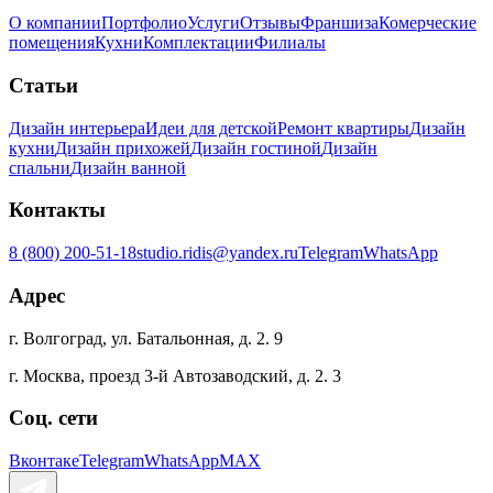
О компании
Портфолио
Услуги
Отзывы
Франшиза
Комерческие
помещения
Кухни
Комплектации
Филиалы
Статьи
Дизайн интерьера
Идеи для детской
Ремонт квартиры
Дизайн
кухни
Дизайн прихожей
Дизайн гостиной
Дизайн
спальни
Дизайн ванной
Контакты
8 (800) 200-51-18
studio.ridis@yandex.ru
Telegram
WhatsApp
Адрес
г. Волгоград, ул. Батальонная, д. 2. 9
г. Москва, проезд 3-й Автозаводский, д. 2. 3
Соц. сети
Вконтаке
Telegram
WhatsApp
MAX