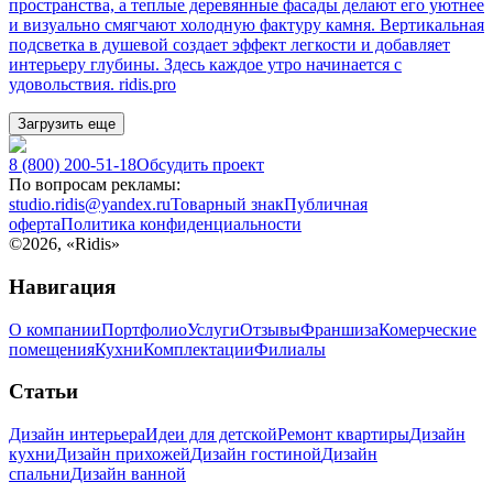
пространства, а теплые деревянные фасады делают его уютнее
и визуально смягчают холодную фактуру камня. Вертикальная
подсветка в душевой создает эффект легкости и добавляет
интерьеру глубины. Здесь каждое утро начинается с
удовольствия. ridis.pro
Загрузить еще
8 (800) 200-51-18
Обсудить проект
По вопросам рекламы:
studio.ridis@yandex.ru
Товарный знак
Публичная
оферта
Политика конфиденциальности
©
2026
, «Ridis»
Навигация
О компании
Портфолио
Услуги
Отзывы
Франшиза
Комерческие
помещения
Кухни
Комплектации
Филиалы
Статьи
Дизайн интерьера
Идеи для детской
Ремонт квартиры
Дизайн
кухни
Дизайн прихожей
Дизайн гостиной
Дизайн
спальни
Дизайн ванной