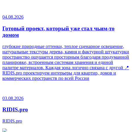
04.08.2026
Готовый проект, который уже стал чьим-то
домом
глубокие природные оттенки, теплое сценарное освещение,
натуральные текстуры дерева, камня и фактурной штукатурки
пространство ощущается просторным благодаря продуманной
планировке, встроенным системам хранения и единой
палитре материалов. Каждая зона логично связана с другой 📍
RIDIS.pro проектируем интерьеры для квартир, домов и
коммерческих пространств по всей России
03.08.2026
RIDIS.pro
RIDIS.pro